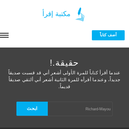
مكتبة إقرأ
أضف كتاباً
الرئيسية
حقيقة.!
التصنيفات
عندما أقرأ كتاباً للمرة الأولى أشعر أني قد قسبت صديقاً
جديداً، وعندما أقرأه للمرة الثانية أشعر أني ألتقي صديقاً
قديماً.
بة الاسلامية
المؤلفون
 ماجستير ودكتوراه
بدر السالم
الرسائل الجامعية
بة الجامعية
الوزيري
 ماجستير ودكتوراه
المزيد