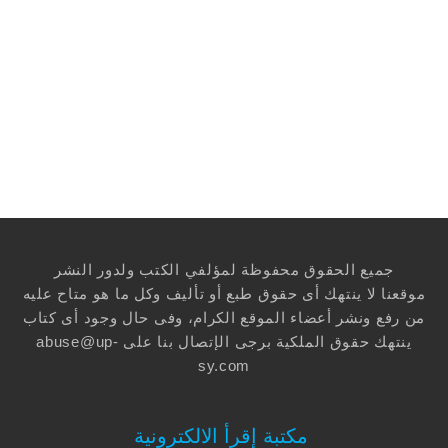
جميع الحقوق محفوظة لمؤلفي الكتب ولدور النشر
موقعنا لا ينتهك أى حقوق طبع أو تأليف وكل ما هو متاح عليه
من رفع ونشر أعضاء الموقع الكرام، وفى حال وجود أى كتاب
ينتهك حقوق الملكية برجى الإتصال بنا على
abuse@up-
sy.com
مكتبة إقرأ الالكترونية