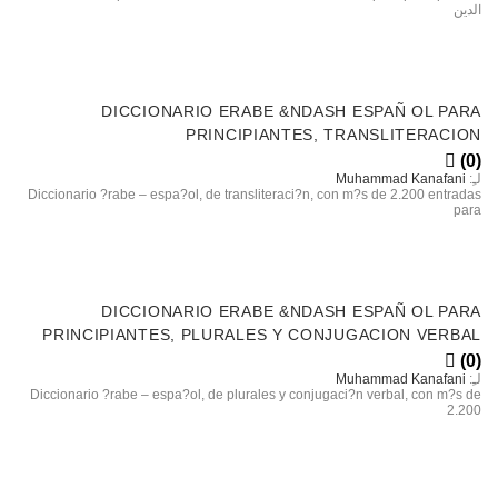
الدين
نت عبد الرحمن بن إبراهيم الشنيفي
روبنسون
DICCIONARIO ERABE &NDASH ESPAÑ OL PARA
PRINCIPIANTES, TRANSLITERACION
(0)
لـِ:
Muhammad Kanafani
Diccionario ?rabe – espa?ol, de transliteraci?n, con m?s de 2.200 entradas
para
DICCIONARIO ERABE &NDASH ESPAÑ OL PARA
PRINCIPIANTES, PLURALES Y CONJUGACION VERBAL
(0)
لـِ:
Muhammad Kanafani
Diccionario ?rabe – espa?ol, de plurales y conjugaci?n verbal, con m?s de
2.200