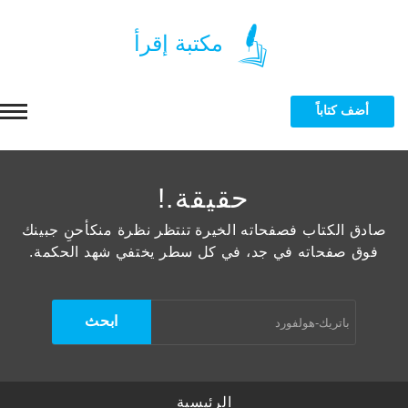
مكتبة إقرأ
أضف كتاباً
الرئيسية
حقيقة.!
التصنيفات
صادق الكتاب فصفحاته الخيرة تنتظر نظرة منكأحنِ جبينك
فوق صفحاته في جد، في كل سطر يختفي شهد الحكمة.
بة الاسلامية
المؤلفون
 ماجستير ودكتوراه
 القزويني
الرسائل الجامعية
بة الجامعية
تاذ فهمي مصطفى الشيخ
 ماجستير ودكتوراه
المزيد
الرئيسية