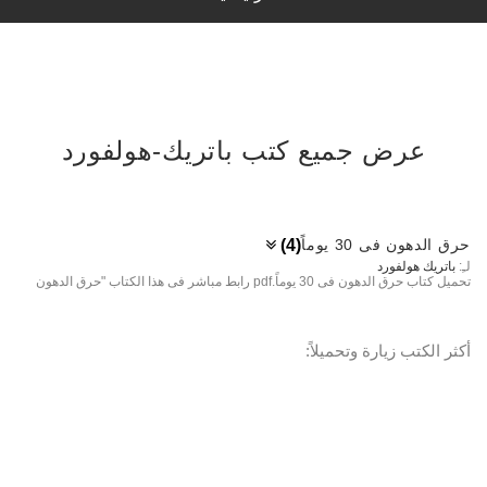
ة وفكر وعلم نفس
ابراهيم الصوالحي بواسطة ايمن مرار
ة والأهداف
ة الأدبية
مد عثمان الخشت
ة الخصوصية
عرض جميع كتب باتريك-هولفورد
بة العامة
Ghassan Taha Ya
ية الاستخدام
كلزية
D
حرق الدهون فى 30 يوماً
(4)
, 1795-1881 السباعي، محمد،, مترجم،
لـِ:
باتريك هولفورد
بنا
تحميل كتاب حرق الدهون فى 30 يوماً.pdf رابط مباشر فى هذا الكتاب "حرق الدهون
سليم
أكثر الكتب زيارة وتحميلاً:
عبد السلام محمد
طه رؤوف