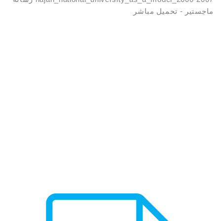
إبراهيم أحمد
ماجستير - تحميل مباشر
ahmedXPibr