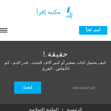
مكتبة إقرأ
أضف كتاباً
الرئيسية
حقيقة.!
التصنيفات
كيف يحتمل كتاب صغير أو كبير آلاف الجثث.. قدر الدم.. كم
الأنقاض.. الفزع.
بة الاسلامية
المؤلفون
 ماجستير ودكتوراه
محمد سمداني
الرسائل الجامعية
بة الجامعية
eng :mosbah ma
 ماجستير ودكتوراه
المزيد
الرئيسية
المكتبة الاسلامية