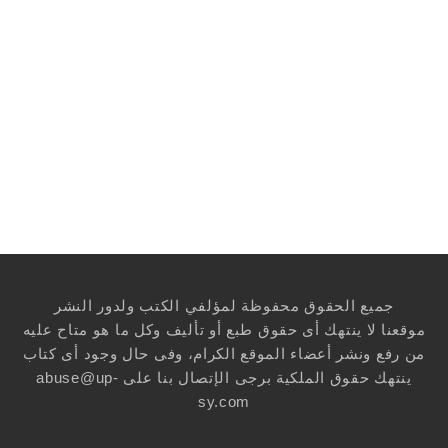
جميع الحقوق محفوظة لمؤلفي الكتب ولدور النشر
موقعنا لا ينتهك أى حقوق طبع أو تأليف وكل ما هو متاح عليه
من رفع ونشر أعضاء الموقع الكرام، وفى حال وجود أى كتاب
ينتهك حقوق الملكية برجى الإتصال بنا على
abuse@up-
sy.com