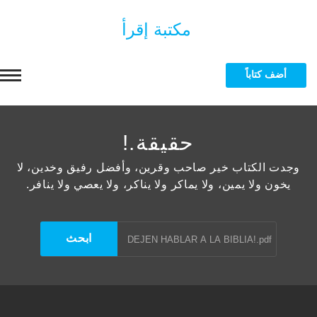
مكتبة إقرأ
أضف كتاباً
حقيقة.!
الرئيسية
وجدت الكتاب خير صاحب وقرين، وأفضل رفيق وخدين، لا
التصنيفات
يخون ولا يمين، ولا يماكر ولا يناكر، ولا يعصي ولا ينافر.
بة الاسلامية
المؤلفون
 ماجستير ودكتوراه
 نقدي
الرسائل الجامعية
بة الجامعية
يوكوموري
 ماجستير ودكتوراه
المزيد